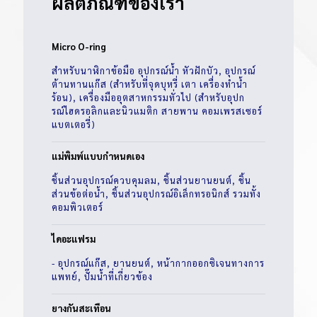
ผลิตภัณฑ์ของเรา
Micro O-ring
สำหรับนาฬิกาข้อมือ อุปกรณ์น้ำ หัวฝักบัว, อุปกรณ์
ต้านทานแก๊ส (สำหรับที่จุดบุหรี่ เตา เครื่องทำน้ำ
ร้อน), เครื่องมืออุตสาหกรรมทั่วไป (สำหรับอุปก
รณ์ไฮดรอลิกและนิวแมติก สายพาน คอมเพรสเซอร์
แบตเตอรี่)
แม่พิมพ์แบบกำหนดเอง
ชิ้นส่วนอุปกรณ์ควบคุมลม, ชิ้นส่วนยานยนต์, ชิ้น
ส่วนข้อต่อน้ำ, ชิ้นส่วนอุปกรณ์อิเล็กทรอนิกส์ รวมทั้ง
คอมพิวเตอร์
ไดอะแฟรม
- อุปกรณ์แก๊ส, ยานยนต์, หน้ากากออกซิเจนทางการ
แพทย์, ปั๊มน้ำที่เกี่ยวข้อง
ยางกันสะเทือน